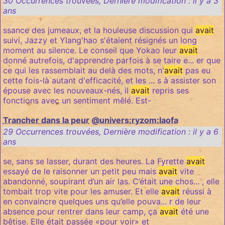
30 Occurrences trouvées
,
Dernière modification :
il y a 3
ans
ssance des jumeaux, et la houleuse discussion qui
avait
suivi, Jazzy et Ylang'hao s'étaient résignés un long
moment au silence. Le conseil que Yokao leur
avait
donné autrefois, d'apprendre parfois à se taire e... er que
ce qui les rassemblait au delà des mots, n'
avait
pas eu
cette fois-là autant d'efficacité, et les ... s à assister son
épouse avec les nouveaux-nés, il
avait
repris ses
fonctions avec un sentiment mêlé. Est-
Trancher dans la peur
@univers:ryzom:laofa
29 Occurrences trouvées
,
Dernière modification :
il y a 6
ans
se, sans se lasser, durant des heures. La Fyrette
avait
essayé de le raisonner un petit peu mais
avait
vite
abandonné, soupirant d’un air las. C’était une chos... , elle
tombait trop vite pour les amuser. Et elle
avait
réussi à
en convaincre quelques uns qu’elle pouva... r de leur
absence pour rentrer dans leur camp, ça
avait
été une
bêtise. Elle était passée «pour voir» et