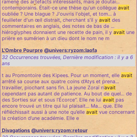
ramené des artefacts intéressants, mais je doutai...
contemporains. Était-ce une thèse qu'un collègue
avait
oubliée ? Une blague ? J'ouvris l'objet, et tom... à
feuilleter d'un œil distrait, cherchant s'il y
avait
des
commentaires en anglais, des notes de bas de ...
hiéroglyphes donnaient une recette de pain, il y
avait
une
prière en sumérien à un dieu dont le nom ne m
L'Ombre Pourpre
@univers:ryzom:laofa
32 Occurrences trouvées
,
Dernière modification :
il y a 6
ans
t au Promontoire des Kipees. Pour un moment, elle
avait
arrêté sa course aux quatre coins d’Atys et prena...
travailler, piochant sans fin. La jeune Zoraï n’
avait
cependant pas autant de patience. Au bout de quel... de
des Sorties sur et sous l’Écorce". Elle ne lui
avait
pas
encore trouvé un titre qui lui plaisait... Ma... que. Elle
réfléchissait aussi à une note qu’elle
avait
vue concernant
la création d’une académie. Elle e
Divagations
@univers:ryzom:retour