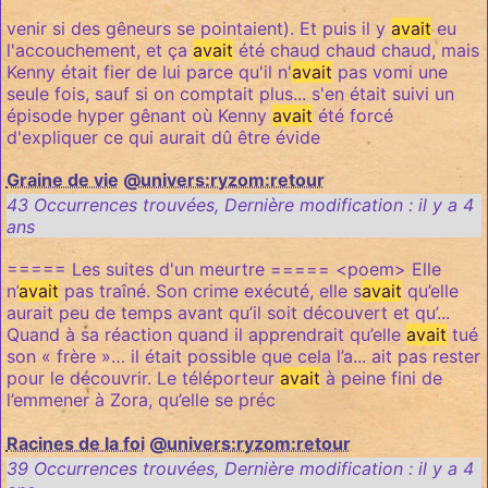
venir si des gêneurs se pointaient). Et puis il y
avait
eu
l'accouchement, et ça
avait
été chaud chaud chaud, mais
Kenny était fier de lui parce qu'il n'
avait
pas vomi une
seule fois, sauf si on comptait plus... s'en était suivi un
épisode hyper gênant où Kenny
avait
été forcé
d'expliquer ce qui aurait dû être évide
Graine de vie
@univers:ryzom:retour
43 Occurrences trouvées
,
Dernière modification :
il y a 4
ans
===== Les suites d'un meurtre ===== <poem> Elle
n’
avait
pas traîné. Son crime exécuté, elle s
avait
qu’elle
aurait peu de temps avant qu’il soit découvert et qu’...
Quand à sa réaction quand il apprendrait qu’elle
avait
tué
son « frère »… il était possible que cela l’a... ait pas rester
pour le découvrir. Le téléporteur
avait
à peine fini de
l’emmener à Zora, qu’elle se préc
Racines de la foi
@univers:ryzom:retour
39 Occurrences trouvées
,
Dernière modification :
il y a 4