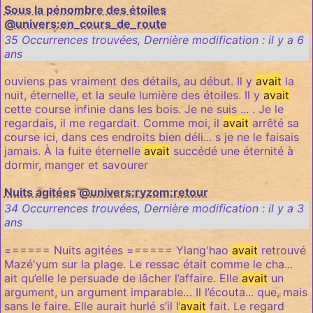
Sous la pénombre des étoiles
@univers:en_cours_de_route
35 Occurrences trouvées
,
Dernière modification :
il y a 6
ans
ouviens pas vraiment des détails, au début. Il y
avait
la
nuit, éternelle, et la seule lumière des étoiles. Il y
avait
cette course infinie dans les bois. Je ne suis ... . Je le
regardais, il me regardait. Comme moi, il
avait
arrêté sa
course ici, dans ces endroits bien déli... s je ne le faisais
jamais. À la fuite éternelle
avait
succédé une éternité à
dormir, manger et savourer
Nuits agitées
@univers:ryzom:retour
34 Occurrences trouvées
,
Dernière modification :
il y a 3
ans
====== Nuits agitées ====== Ylang'hao
avait
retrouvé
Mazé'yum sur la plage. Le ressac était comme le cha...
ait qu’elle le persuade de lâcher l’affaire. Elle
avait
un
argument, un argument imparable… Il l’écouta... que, mais
sans le faire. Elle aurait hurlé s’il l’
avait
fait. Le regard