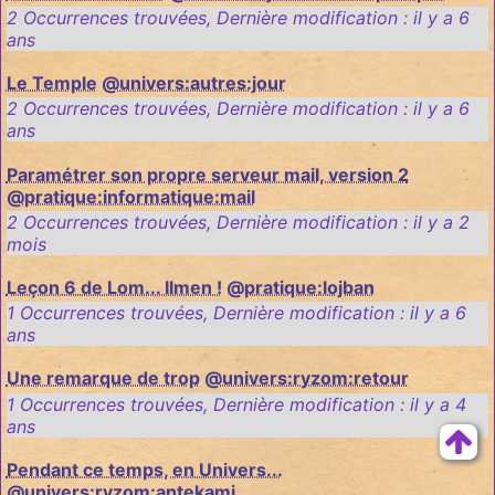
2 Occurrences trouvées
,
Dernière modification :
il y a 6
ans
Le Temple
@univers:autres:jour
2 Occurrences trouvées
,
Dernière modification :
il y a 6
ans
Paramétrer son propre serveur mail, version 2
@pratique:informatique:mail
2 Occurrences trouvées
,
Dernière modification :
il y a 2
mois
Leçon 6 de Lom... Ilmen !
@pratique:lojban
1 Occurrences trouvées
,
Dernière modification :
il y a 6
ans
Une remarque de trop
@univers:ryzom:retour
1 Occurrences trouvées
,
Dernière modification :
il y a 4
ans
Pendant ce temps, en Univers...
@univers:ryzom:antekami