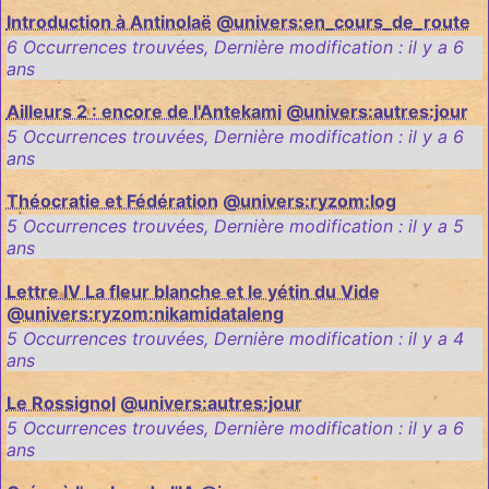
Introduction à Antinolaë
@univers:en_cours_de_route
6 Occurrences trouvées
,
Dernière modification :
il y a 6
ans
Ailleurs 2 : encore de l'Antekami
@univers:autres:jour
5 Occurrences trouvées
,
Dernière modification :
il y a 6
ans
Théocratie et Fédération
@univers:ryzom:log
5 Occurrences trouvées
,
Dernière modification :
il y a 5
ans
Lettre IV La fleur blanche et le yétin du Vide
@univers:ryzom:nikamidataleng
5 Occurrences trouvées
,
Dernière modification :
il y a 4
ans
Le Rossignol
@univers:autres:jour
5 Occurrences trouvées
,
Dernière modification :
il y a 6
ans