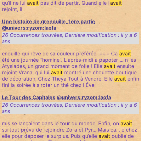
qu’il ne lui
avait
pas dit de partir. Quand elle l’
avait
rejoint, il
Une histoire de grenouille, 1ere partie
@univers:ryzom:laofa
26 Occurrences trouvées
,
Dernière modification :
il y a 6
ans
enouille qui rêve de sa couleur préférée. === Ça
avait
été une journée "homine". L'après-midi à papoter ... n les
Atysiades, un grand moment de folie ! Elle
avait
ensuite
rejoint Vrana, qui lui
avait
montré une chouette boutique
de décoration, Chez Theya Tout à Vendre. Elle
avait
enfin
fini la soirée à siroter un thé chez l'Évei
Le Tour des Capitales
@univers:ryzom:laofa
26 Occurrences trouvées
,
Dernière modification :
il y a 6
ans
mis se lançaient dans le tour du monde. Enfin, on
avait
surtout prévu de rejoindre Zora et Pyr... Mais ça... e chez
elle pour déposer le surplus. Puis qu’elle
avait
oublié de