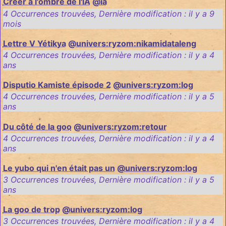
Créer à l'ombre de l'IA
@ia
4 Occurrences trouvées
,
Dernière modification :
il y a 9
mois
Lettre V Yétikya
@univers:ryzom:nikamidataleng
4 Occurrences trouvées
,
Dernière modification :
il y a 4
ans
Disputio Kamiste épisode 2
@univers:ryzom:log
4 Occurrences trouvées
,
Dernière modification :
il y a 5
ans
Du côté de la goo
@univers:ryzom:retour
4 Occurrences trouvées
,
Dernière modification :
il y a 4
ans
Le yubo qui n'en était pas un
@univers:ryzom:log
3 Occurrences trouvées
,
Dernière modification :
il y a 5
ans
La goo de trop
@univers:ryzom:log
3 Occurrences trouvées
,
Dernière modification :
il y a 4