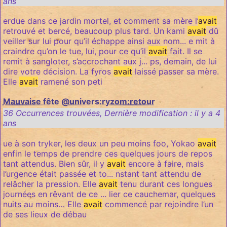
ans
erdue dans ce jardin mortel, et comment sa mère l’
avait
retrouvé et bercé, beaucoup plus tard. Un kami
avait
dû
veiller sur lui pour qu’il échappe ainsi aux nom... e mit à
craindre qu’on le tue, lui, pour ce qu’il
avait
fait. Il se
remit à sangloter, s’accrochant aux j... ps, demain, de lui
dire votre décision. La fyros
avait
laissé passer sa mère.
Elle
avait
ramené son peti
Mauvaise fête
@univers:ryzom:retour
36 Occurrences trouvées
,
Dernière modification :
il y a 4
ans
ue à son tryker, les deux un peu moins foo, Yokao
avait
enfin le temps de prendre ces quelques jours de repos
tant attendus. Bien sûr, il y
avait
encore à faire, mais
l’urgence était passée et to... nstant tant attendu de
relâcher la pression. Elle
avait
tenu durant ces longues
journées en rêvant de ce ... lier ce cauchemar, quelques
nuits au moins… Elle
avait
commencé par rejoindre l’un
de ses lieux de débau