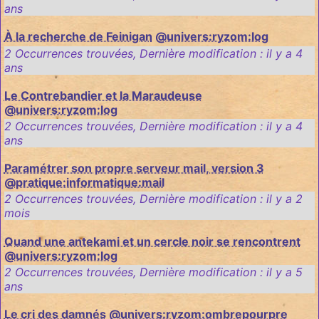
ans
À la recherche de Feinigan
@univers:ryzom:log
2 Occurrences trouvées
,
Dernière modification :
il y a 4
ans
Le Contrebandier et la Maraudeuse
@univers:ryzom:log
2 Occurrences trouvées
,
Dernière modification :
il y a 4
ans
Paramétrer son propre serveur mail, version 3
@pratique:informatique:mail
2 Occurrences trouvées
,
Dernière modification :
il y a 2
mois
Quand une antekami et un cercle noir se rencontrent
@univers:ryzom:log
2 Occurrences trouvées
,
Dernière modification :
il y a 5
ans
Le cri des damnés
@univers:ryzom:ombrepourpre