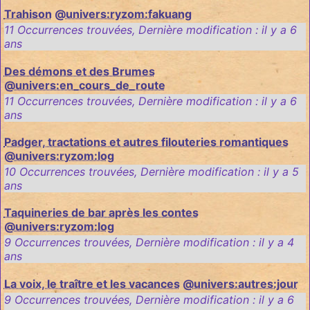
Trahison
@univers:ryzom:fakuang
11 Occurrences trouvées
,
Dernière modification :
il y a 6
ans
Des démons et des Brumes
@univers:en_cours_de_route
11 Occurrences trouvées
,
Dernière modification :
il y a 6
ans
Padger, tractations et autres filouteries romantiques
@univers:ryzom:log
10 Occurrences trouvées
,
Dernière modification :
il y a 5
ans
Taquineries de bar après les contes
@univers:ryzom:log
9 Occurrences trouvées
,
Dernière modification :
il y a 4
ans
La voix, le traître et les vacances
@univers:autres:jour
9 Occurrences trouvées
,
Dernière modification :
il y a 6