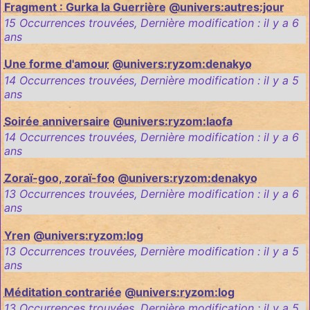
Fragment : Gurka la Guerrière
@univers:autres:jour
15 Occurrences trouvées
,
Dernière modification :
il y a 6
ans
Une forme d'amour
@univers:ryzom:denakyo
14 Occurrences trouvées
,
Dernière modification :
il y a 5
ans
Soirée anniversaire
@univers:ryzom:laofa
14 Occurrences trouvées
,
Dernière modification :
il y a 6
ans
Zoraï-goo, zoraï-foo
@univers:ryzom:denakyo
13 Occurrences trouvées
,
Dernière modification :
il y a 6
ans
Yren
@univers:ryzom:log
13 Occurrences trouvées
,
Dernière modification :
il y a 5
ans
Méditation contrariée
@univers:ryzom:log
13 Occurrences trouvées
,
Dernière modification :
il y a 5