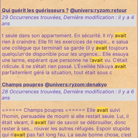
Qui guérit les guérisseurs ?
@univers:ryzom:retour
29 Occurrences trouvées
,
Dernière modification :
il y a 4
ans
t seule dans son appartement. En sécurité. Il n’y
avait
rien à craindre. Elle fit les exercices de respir... e salua
une collègue qui terminait sa garde (il y
avait
toujours
quelqu’un de disponible pour les urgence... Elle essuya
une larme, espérant que personne ne l’
avait
vu. C’était
ridicule. Il ne s’était rien passé. L’Éveillée Nikuya
avait
parfaitement géré la situation, tout était sous c
Champs poupres
@univers:ryzom:denakyo
28 Occurrences trouvées
,
Dernière modification :
il y a 6
ans
====== Champs poupres ====== Elle
avait
suivi
l’homin, persuadée de mourir si elle restait seule. Lui, il
était vivant, il
avait
l’air de savoir se débrouiller, donc
rester à ses... rouver les autres réfugiés. Espoir stupide
qui n’
avait
pas fait long feu. La seule bonne chose, c’est