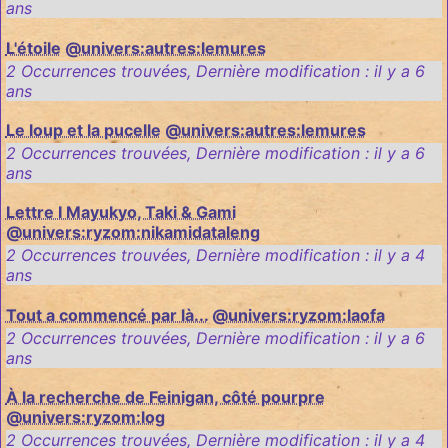
ans
L'étoile
@univers:autres:lemures
2 Occurrences trouvées
,
Dernière modification :
il y a 6
ans
Le loup et la pucelle
@univers:autres:lemures
2 Occurrences trouvées
,
Dernière modification :
il y a 6
ans
Lettre I Mayukyo, Taki & Gami
@univers:ryzom:nikamidataleng
2 Occurrences trouvées
,
Dernière modification :
il y a 4
ans
Tout a commencé par là...
@univers:ryzom:laofa
2 Occurrences trouvées
,
Dernière modification :
il y a 6
ans
À la recherche de Feinigan, côté pourpre
@univers:ryzom:log
2 Occurrences trouvées
,
Dernière modification :
il y a 4