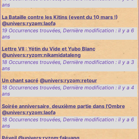
ans
La Bataille contre les Kitins (event du 10 mars !)
@univers:ryzom:laofa
19 Occurrences trouvées
,
Dernière modification :
il y a 6
ans
Lettre VII : Yétin du Vide et Yubo Blanc
@univers:ryzom:nikamidataleng
18 Occurrences trouvées
,
Dernière modification :
il y a 3
ans
Un chant sacré
@univers:ryzom:retour
18 Occurrences trouvées
,
Dernière modification :
il y a 4
ans
Soirée anniversaire, deuxième partie dans l'Ombre
@univers:ryzom:laofa
18 Occurrences trouvées
,
Dernière modification :
il y a 6
ans
Réveil
@univers:ryzom:fakuang