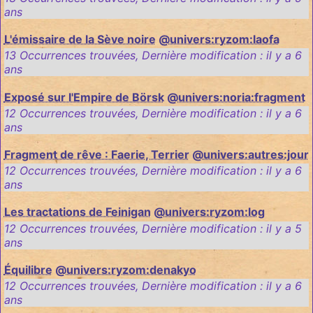
ans
L'émissaire de la Sève noire
@univers:ryzom:laofa
13 Occurrences trouvées
,
Dernière modification :
il y a 6
ans
Exposé sur l'Empire de Börsk
@univers:noria:fragment
12 Occurrences trouvées
,
Dernière modification :
il y a 6
ans
Fragment de rêve : Faerie, Terrier
@univers:autres:jour
12 Occurrences trouvées
,
Dernière modification :
il y a 6
ans
Les tractations de Feinigan
@univers:ryzom:log
12 Occurrences trouvées
,
Dernière modification :
il y a 5
ans
Équilibre
@univers:ryzom:denakyo
12 Occurrences trouvées
,
Dernière modification :
il y a 6
ans