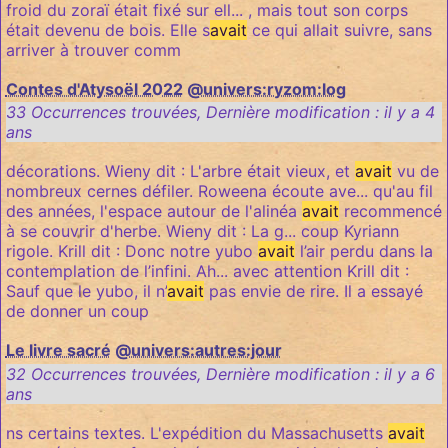
froid du zoraï était fixé sur ell... , mais tout son corps
était devenu de bois. Elle s
avait
ce qui allait suivre, sans
arriver à trouver comm
Contes d'Atysoël 2022
@univers:ryzom:log
33 Occurrences trouvées
,
Dernière modification :
il y a 4
ans
décorations. Wieny dit : L'arbre était vieux, et
avait
vu de
nombreux cernes défiler. Roweena écoute ave... qu'au fil
des années, l'espace autour de l'alinéa
avait
recommencé
à se couvrir d'herbe. Wieny dit : La g... coup Kyriann
rigole. Krill dit : Donc notre yubo
avait
l’air perdu dans la
contemplation de l’infini. Ah... avec attention Krill dit :
Sauf que le yubo, il n’
avait
pas envie de rire. Il a essayé
de donner un coup
Le livre sacré
@univers:autres:jour
32 Occurrences trouvées
,
Dernière modification :
il y a 6
ans
ns certains textes. L'expédition du Massachusetts
avait