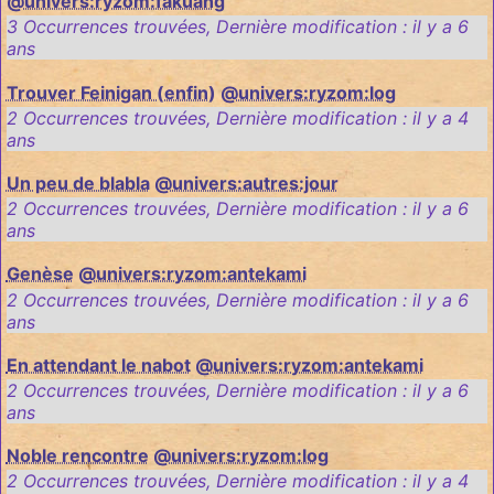
@univers:ryzom:fakuang
3 Occurrences trouvées
,
Dernière modification :
il y a 6
ans
Trouver Feinigan (enfin)
@univers:ryzom:log
2 Occurrences trouvées
,
Dernière modification :
il y a 4
ans
Un peu de blabla
@univers:autres:jour
2 Occurrences trouvées
,
Dernière modification :
il y a 6
ans
Genèse
@univers:ryzom:antekami
2 Occurrences trouvées
,
Dernière modification :
il y a 6
ans
En attendant le nabot
@univers:ryzom:antekami
2 Occurrences trouvées
,
Dernière modification :
il y a 6
ans
Noble rencontre
@univers:ryzom:log
2 Occurrences trouvées
,
Dernière modification :
il y a 4