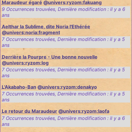
Maraudeur égaré
@univers:ryzom:fakuang
9 Occurrences trouvées
,
Dernière modification :
il y a 6
ans
Aelthar la Sublime, dite Noria l'Ethérée
@univers:noria:fragment
7 Occurrences trouvées
,
Dernière modification :
il y a 5
ans
Derrière la Pourpre - Une bonne nouvelle
@univers:ryzom:log
7 Occurrences trouvées
,
Dernière modification :
il y a 5
ans
L'Akabaho-Ban
@univers:ryzom:denakyo
7 Occurrences trouvées
,
Dernière modification :
il y a 5
ans
Le retour du Maraudeur
@univers:ryzom:laofa
7 Occurrences trouvées
,
Dernière modification :
il y a 6
ans