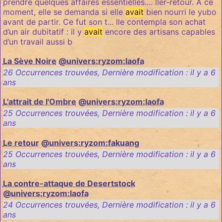
prendre quelques affaires essentielles.... ller-retour. À ce
moment, elle se demanda si elle
avait
bien nourri le yubo
avant de partir. Ce fut son t... lle contempla son achat
d’un air dubitatif : il y
avait
encore des artisans capables
d’un travail aussi b
La Sève Noire
@univers:ryzom:laofa
26 Occurrences trouvées
,
Dernière modification :
il y a 6
ans
L'attrait de l'Ombre
@univers:ryzom:laofa
25 Occurrences trouvées
,
Dernière modification :
il y a 6
ans
Le retour
@univers:ryzom:fakuang
25 Occurrences trouvées
,
Dernière modification :
il y a 6
ans
La contre-attaque de Desertstock
@univers:ryzom:laofa
24 Occurrences trouvées
,
Dernière modification :
il y a 6
ans