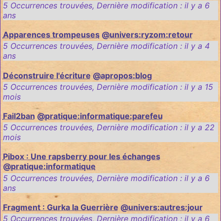
5 Occurrences trouvées
,
Dernière modification :
il y a 6
ans
Apparences trompeuses
@univers:ryzom:retour
5 Occurrences trouvées
,
Dernière modification :
il y a 4
ans
Déconstruire l'écriture
@apropos:blog
5 Occurrences trouvées
,
Dernière modification :
il y a 15
mois
Fail2ban
@pratique:informatique:parefeu
5 Occurrences trouvées
,
Dernière modification :
il y a 22
mois
Pibox : Une rapsberry pour les échanges
@pratique:informatique
5 Occurrences trouvées
,
Dernière modification :
il y a 6
ans
Fragment : Gurka la Guerrière
@univers:autres:jour
5 Occurrences trouvées
,
Dernière modification :
il y a 6