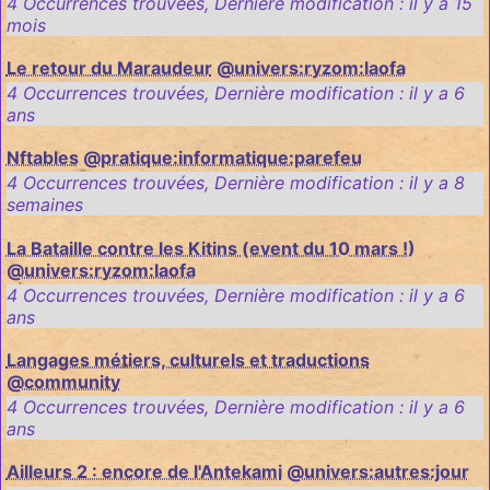
4 Occurrences trouvées
,
Dernière modification :
il y a 15
mois
Le retour du Maraudeur
@univers:ryzom:laofa
4 Occurrences trouvées
,
Dernière modification :
il y a 6
ans
Nftables
@pratique:informatique:parefeu
4 Occurrences trouvées
,
Dernière modification :
il y a 8
semaines
La Bataille contre les Kitins (event du 10 mars !)
@univers:ryzom:laofa
4 Occurrences trouvées
,
Dernière modification :
il y a 6
ans
Langages métiers, culturels et traductions
@community
4 Occurrences trouvées
,
Dernière modification :
il y a 6
ans
Ailleurs 2 : encore de l'Antekami
@univers:autres:jour