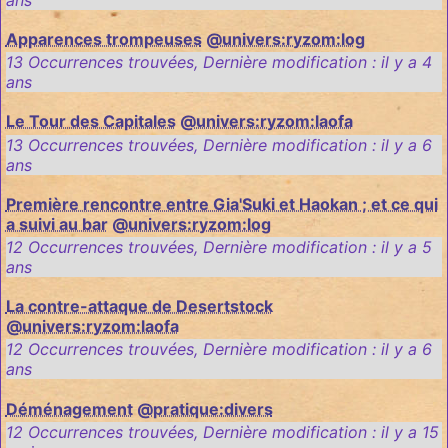
Apparences trompeuses
@univers:ryzom:log
13 Occurrences trouvées
,
Dernière modification :
il y a 4
ans
Le Tour des Capitales
@univers:ryzom:laofa
13 Occurrences trouvées
,
Dernière modification :
il y a 6
ans
Première rencontre entre Gia'Suki et Haokan ; et ce qui
a suivi au bar
@univers:ryzom:log
12 Occurrences trouvées
,
Dernière modification :
il y a 5
ans
La contre-attaque de Desertstock
@univers:ryzom:laofa
12 Occurrences trouvées
,
Dernière modification :
il y a 6
ans
Déménagement
@pratique:divers
12 Occurrences trouvées
,
Dernière modification :
il y a 15