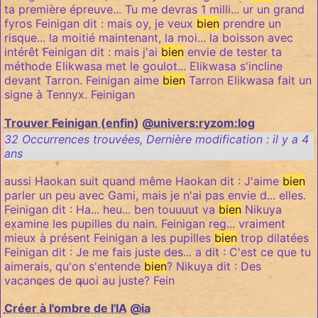
ta première épreuve... Tu me devras 1 milli... ur un grand
fyros Feinigan dit : mais oy, je veux
bien
prendre un
risque... la moitié maintenant, la moi... la boisson avec
intérêt Feinigan dit : mais j'ai
bien
envie de tester ta
méthode Elikwasa met le goulot... Elikwasa s'incline
devant Tarron. Feinigan aime
bien
Tarron Elikwasa fait un
signe à Tennyx. Feinigan
Trouver Feinigan (enfin)
@univers:ryzom:log
32 Occurrences trouvées
,
Dernière modification :
il y a 4
ans
aussi Haokan suit quand même Haokan dit : J'aime
bien
parler un peu avec Gami, mais je n'ai pas envie d... elles.
Feinigan dit : Ha... heu... ben touuuut va
bien
Nikuya
examine les pupilles du nain. Feinigan reg... vraiment
mieux à présent Feinigan a les pupilles
bien
trop dilatées
Feinigan dit : Je me fais juste des... a dit : C'est ce que tu
aimerais, qu'on s'entende
bien
? Nikuya dit : Des
vacances de quoi au juste? Fein
Créer à l'ombre de l'IA
@ia