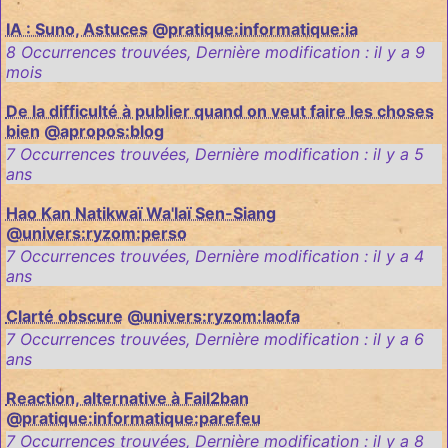
IA : Suno, Astuces
@pratique:informatique:ia
8 Occurrences trouvées
,
Dernière modification :
il y a 9
mois
De la difficulté à publier quand on veut faire les choses
bien
@apropos:blog
7 Occurrences trouvées
,
Dernière modification :
il y a 5
ans
Hao Kan Natikwaï Wa'laï Sen-Siang
@univers:ryzom:perso
7 Occurrences trouvées
,
Dernière modification :
il y a 4
ans
Clarté obscure
@univers:ryzom:laofa
7 Occurrences trouvées
,
Dernière modification :
il y a 6
ans
Reaction, alternative à Fail2ban
@pratique:informatique:parefeu
7 Occurrences trouvées
,
Dernière modification :
il y a 8