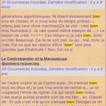
31 Occurrences trouvées
,
Dernière modification :
il y a 9
mois
générations algorithmiques. Ils disent évidemment
bien
plus de choses, et si vous avez du temps, prenez-...
miens, pas ceux d’une machine((Ça se voit : c’est
bien
trop foutraque.)). Je vais quand même essayer de ... = Le
besoin de créer ===== Ces temps-ci, je vais
bien
, donc
je crée. Beaucoup. Ça ne se voit pas, vu qu... mal, donc je
crée. Est-ce que les raisons d’être “
bien
” sont plus
grandes que d’habitude ? Non. Est-ce q
Le Contrebandier et la Maraudeuse
@univers:ryzom:log
29 Occurrences trouvées
,
Dernière modification :
il y a 5
ans
ter l'autre voyeur et sa copine aussi. On s'amuse
bien
tous les deux et j'ai pas trop envie de rentrer a... ça te
couperais l'envie de rigoler. Ce qui serait
bien
mieux,
c'est que je puisse prendre soin de ma fam... an. Giasuki
dit : Et que c'est vrai qu'on s'amuse
bien
. Feinigan se dit