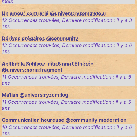
mois
Un amour contrarié
@univers:ryzom:retour
12 Occurrences trouvées
,
Dernière modification :
il y a 3
ans
Dérives grégaires
@community
12 Occurrences trouvées
,
Dernière modification :
il y a 6
ans
Aelthar la Sublime, dite Noria l'Ethérée
@univers:noria:fragment
11 Occurrences trouvées
,
Dernière modification :
il y a 5
ans
Ma'lian
@univers:ryzom:log
11 Occurrences trouvées
,
Dernière modification :
il y a 5
ans
Communication heureuse
@community:moderation
10 Occurrences trouvées
,
Dernière modification :
il y a 6
ans