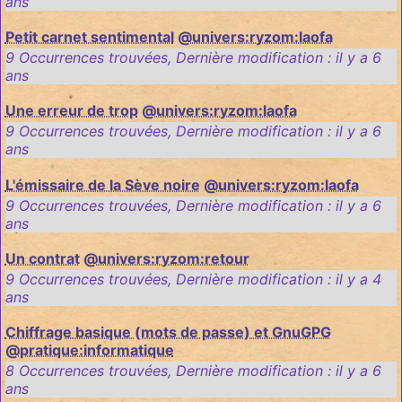
ans
Petit carnet sentimental
@univers:ryzom:laofa
9 Occurrences trouvées
,
Dernière modification :
il y a 6
ans
Une erreur de trop
@univers:ryzom:laofa
9 Occurrences trouvées
,
Dernière modification :
il y a 6
ans
L'émissaire de la Sève noire
@univers:ryzom:laofa
9 Occurrences trouvées
,
Dernière modification :
il y a 6
ans
Un contrat
@univers:ryzom:retour
9 Occurrences trouvées
,
Dernière modification :
il y a 4
ans
Chiffrage basique (mots de passe) et GnuGPG
@pratique:informatique
8 Occurrences trouvées
,
Dernière modification :
il y a 6
ans