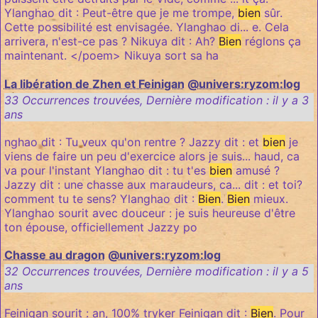
Ylanghao dit : Peut-être que je me trompe,
bien
sûr.
Cette possibilité est envisagée. Ylanghao di... e. Cela
arrivera, n'est-ce pas ? Nikuya dit : Ah?
Bien
réglons ça
maintenant. </poem> Nikuya sort sa ha
La libération de Zhen et Feinigan
@univers:ryzom:log
33 Occurrences trouvées
,
Dernière modification :
il y a 3
ans
nghao dit : Tu veux qu'on rentre ? Jazzy dit : et
bien
je
viens de faire un peu d'exercice alors je suis... haud, ca
va pour l'instant Ylanghao dit : tu t'es
bien
amusé ?
Jazzy dit : une chasse aux maraudeurs, ca... dit : et toi?
comment tu te sens? Ylanghao dit :
Bien
.
Bien
mieux.
Ylanghao sourit avec douceur : je suis heureuse d'être
ton épouse, officiellement Jazzy po
Chasse au dragon
@univers:ryzom:log
32 Occurrences trouvées
,
Dernière modification :
il y a 5
ans
Feinigan sourit : an, 100% tryker Feinigan dit :
Bien
. Pour