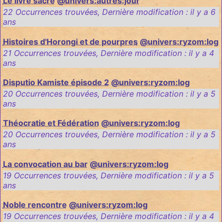
Le livre sacré
@univers:autres:jour
22 Occurrences trouvées
,
Dernière modification :
il y a 6
ans
Histoires d'Horongi et de pourpres
@univers:ryzom:log
21 Occurrences trouvées
,
Dernière modification :
il y a 4
ans
Disputio Kamiste épisode 2
@univers:ryzom:log
20 Occurrences trouvées
,
Dernière modification :
il y a 5
ans
Théocratie et Fédération
@univers:ryzom:log
20 Occurrences trouvées
,
Dernière modification :
il y a 5
ans
La convocation au bar
@univers:ryzom:log
19 Occurrences trouvées
,
Dernière modification :
il y a 5
ans
Noble rencontre
@univers:ryzom:log
19 Occurrences trouvées
,
Dernière modification :
il y a 4