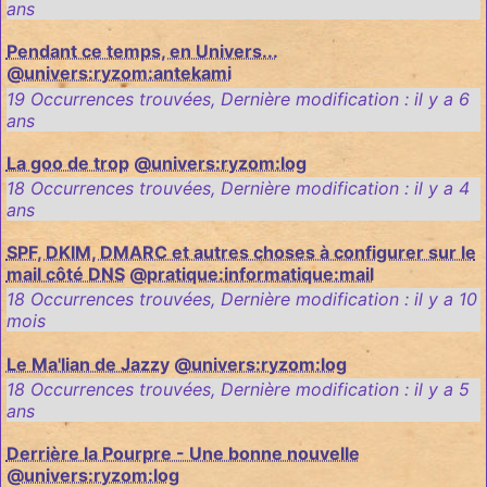
ans
Pendant ce temps, en Univers...
@univers:ryzom:antekami
19 Occurrences trouvées
,
Dernière modification :
il y a 6
ans
La goo de trop
@univers:ryzom:log
18 Occurrences trouvées
,
Dernière modification :
il y a 4
ans
SPF, DKIM, DMARC et autres choses à configurer sur le
mail côté DNS
@pratique:informatique:mail
18 Occurrences trouvées
,
Dernière modification :
il y a 10
mois
Le Ma'lian de Jazzy
@univers:ryzom:log
18 Occurrences trouvées
,
Dernière modification :
il y a 5
ans
Derrière la Pourpre - Une bonne nouvelle
@univers:ryzom:log