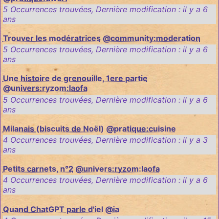
5 Occurrences trouvées
,
Dernière modification :
il y a 6
ans
Trouver les modératrices
@community:moderation
5 Occurrences trouvées
,
Dernière modification :
il y a 6
ans
Une histoire de grenouille, 1ere partie
@univers:ryzom:laofa
5 Occurrences trouvées
,
Dernière modification :
il y a 6
ans
Milanais (biscuits de Noël)
@pratique:cuisine
4 Occurrences trouvées
,
Dernière modification :
il y a 3
ans
Petits carnets, n°2
@univers:ryzom:laofa
4 Occurrences trouvées
,
Dernière modification :
il y a 6
ans
Quand ChatGPT parle d'iel
@ia