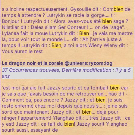
a s'incline respectueusement. Gysouille dit : Com
bien
de
temps à attendre ? Lutrykin se racle la gorge.... t :
Bonjour ! Lutrykin dit : Alors, avez-vous été
bien
sage ?
Nilstilar dit : Deles silam Ser Conteur ! ... on de "sage".
Lylanea fait la moue Lutrykin dit :
Bien
, je vais me mettre
là, pour voir tout le monde L... dit : Ah j'arrive juste à
temps !! Lutrykin dit :
Bien
, à toi alors Wieny Wieny dit :
Vous aurez le rest
Le dragon noir et la zoraie
@univers:ryzom:log
37 Occurrences trouvées
,
Dernière modification :
il y a 5
ans
'est moi qui aie fuit Jazzy sourit: et ca tombait
bien
car
je sais que j'avais besoin de me retrouver un... hao dit :
Comment ça, pas encore ? Jazzy dit : et
bien
, je suis
resté enfermé chez moi depuis que nous s... : je ne suis
sorti que maintenant Jazzy dit : et
bien
... dejà pour
ranger l'appartement! Ylanghao dit :... tres Jazzy dit : ca
y est! Jazzy dit : ca fait du
bien
! Jazzy sourit Ylanghao
sourit aussi, essayant de