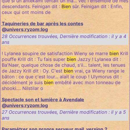
que si un antekami tentait un ma... vec l'ensemble de mes
descendants. Feinigan dit :
Bien
sûr. Feinigan dit : Enfin,
ceux qui ont moins de
Taquineries de bar après les contes
@univers:ryzom:log
28 Occurrences trouvées
,
Dernière modification :
il y a 4
ans
! Lylanea soupire de satisfaction Wieny se marre
bien
Krill
pouffe Krill dit : Tu fais super
bien
Jazzy ! Lylanea dit :
Ba'Naer, quelque chose de chaud, s'il... talent, les tenues
de Jazzy Krill dit : Oy. C'est
bien
vrai, ça Wieny range le
bâton : ce que c'est lour... alait le coup ! Ulymorus dit :
décidément je suis
bien
embêté avec mon tonneau de
shooki.... Nilstilar o
Spectacle son et lumière à Avendale
@univers:ryzom:log
27 Occurrences trouvées
,
Dernière modification :
il y a 5
ans
Paramétrer son propre serveur mail, version 2