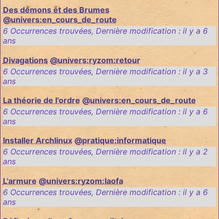
Des démons et des Brumes
@univers:en_cours_de_route
6 Occurrences trouvées
,
Dernière modification :
il y a 6
ans
Divagations
@univers:ryzom:retour
6 Occurrences trouvées
,
Dernière modification :
il y a 3
ans
La théorie de l'ordre
@univers:en_cours_de_route
6 Occurrences trouvées
,
Dernière modification :
il y a 6
ans
Installer Archlinux
@pratique:informatique
6 Occurrences trouvées
,
Dernière modification :
il y a 2
ans
L'armure
@univers:ryzom:laofa
6 Occurrences trouvées
,
Dernière modification :
il y a 6
ans