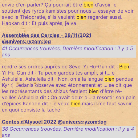
envie d'en parler? Ça pourrait être
bien
d'avoir le
soutient des fyros kamistes pour nous ... essayer de voir
avec la Théocratie, s'ils veulent
bien
regarder aussi.
Haokan dit : Et puis après, je va
Assemblée des Cercles - 28/11/2021
@univers:ryzom:log
41 Occurrences trouvées
,
Dernière modification :
il y a 5
ans
rendre ses ordres auprès de Sève. Yi Hu-Gun dit :
Bien
...
Yi Hu-Gun dit : Tu peux gardes tes ampli, si t... e
Ashuleila. Ashuleila dit : Non, on a la langue
bien
pendue
Kyr :) Ledania observe avec étonnement et ... se dit que
les représentants des shizus feraient
bien
d'être ré-
veillés Ashuleila dit : On avait deux o... a resortir son pain
d'épices Kanoon dit : je veux
bien
mais il me faut savoir
en quoi consiste la tache
Contes d'Atysoël 2022
@univers:ryzom:log
38 Occurrences trouvées
,
Dernière modification :
il y a 4
ans