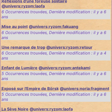
Réflexions d'une foreuse solitaire
@univers:ryzom:laofa
6 Occurrences trouvées
,
Dernière modification :
il y a 6
ans
Mise au point
@univers:ryzom:fakuang
6 Occurrences trouvées
,
Dernière modification :
il y a 6
ans
Une remarque de trop
@univers:ryzom:retour
6 Occurrences trouvées
,
Dernière modification :
il y a 4
ans
Enfant de Lumière
@univers:ryzom:antekami
5 Occurrences trouvées
,
Dernière modification :
il y a 6
ans
Exposé sur l'Empire de Börsk
@univers:noria:fragment
5 Occurrences trouvées
,
Dernière modification :
il y a 6
ans
La Sève Noire
@univers:ryzom:laofa