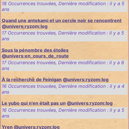
18 Occurrences trouvées
,
Dernière modification :
il y a 5
ans
Quand une antekami et un cercle noir se rencontrent
@univers:ryzom:log
17 Occurrences trouvées
,
Dernière modification :
il y a 5
ans
Sous la pénombre des étoiles
@univers:en_cours_de_route
17 Occurrences trouvées
,
Dernière modification :
il y a 6
ans
À la recherche de Feinigan
@univers:ryzom:log
16 Occurrences trouvées
,
Dernière modification :
il y a 4
ans
Le yubo qui n'en était pas un
@univers:ryzom:log
16 Occurrences trouvées
,
Dernière modification :
il y a 5
ans
Yren
@univers:ryzom:log