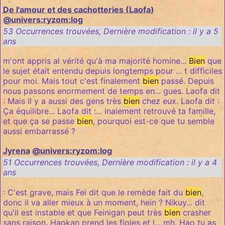
De l'amour et des cachotteries (Laofa)
@univers:ryzom:log
53 Occurrences trouvées
,
Dernière modification :
il y a 5
ans
m'ont appris al vérité qu'à ma majorité homine...
Bien
que
le sujet était entendu depuis longtemps pour ... t difficiles
pour moi. Mais tout c'est finalement
bien
passé. Depuis
nous passons enormement de temps en... gues. Laofa dit
: Mais il y a aussi des gens très
bien
chez eux. Laofa dit :
Ça équilibre... Laofa dit :... inalement retrouvé ta famille,
et que ça se passe
bien
, pourquoi est-ce que tu semble
aussi embarrassé ?
Jyrena
@univers:ryzom:log
51 Occurrences trouvées
,
Dernière modification :
il y a 4
ans
: C'est grave, mais Fei dit que le remède fait du
bien
,
donc il va aller mieux à un moment, hein ? Nikuy... dit
qu'il est instable et que Feinigan peut très
bien
crasher
sans raison. Haokan prend les fioles et l... mh. Hao tu as