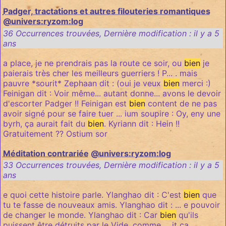
Padger, tractations et autres filouteries romantiques
@univers:ryzom:log
36 Occurrences trouvées
,
Dernière modification :
il y a 5
ans
a place, je ne prendrais pas la route ce soir, ou
bien
je
paierais très cher les meilleurs guerriers ! P... . mais
pauvre *sourit* Zephaan dit : (oui je veux
bien
merci :)
Feinigan dit : Voir même... autant donne... avons le devoir
d'escorter Padger !! Feinigan est
bien
content de ne pas
avoir signé pour se faire tuer ... ium soupire : Oy, eny une
byrh, ça aurait fait du
bien
. Kyriann dit : Hein !!
Gratuitement ?? Ostium sor
Méditation contrariée
@univers:ryzom:log
33 Occurrences trouvées
,
Dernière modification :
il y a 5
ans
e quoi cette histoire parle. Ylanghao dit : C'est
bien
que
tu te fasse de nouveaux amis. Ylanghao dit : ... e pouvoir
de changer le monde. Ylanghao dit : Car
bien
qu'ils
puissent être détruits par le Vide, comme ... it ça.