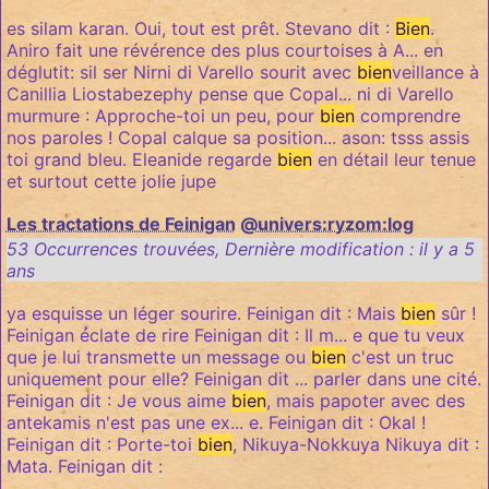
es silam karan. Oui, tout est prêt. Stevano dit :
Bien
.
Aniro fait une révérence des plus courtoises à A... en
déglutit: sil ser Nirni di Varello sourit avec
bien
veillance à
Canillia Liostabezephy pense que Copal... ni di Varello
murmure : Approche-toi un peu, pour
bien
comprendre
nos paroles ! Copal calque sa position... ason: tsss assis
toi grand bleu. Eleanide regarde
bien
en détail leur tenue
et surtout cette jolie jupe
Les tractations de Feinigan
@univers:ryzom:log
53 Occurrences trouvées
,
Dernière modification :
il y a 5
ans
ya esquisse un léger sourire. Feinigan dit : Mais
bien
sûr !
Feinigan éclate de rire Feinigan dit : Il m... e que tu veux
que je lui transmette un message ou
bien
c'est un truc
uniquement pour elle? Feinigan dit ... parler dans une cité.
Feinigan dit : Je vous aime
bien
, mais papoter avec des
antekamis n'est pas une ex... e. Feinigan dit : Okal !
Feinigan dit : Porte-toi
bien
, Nikuya-Nokkuya Nikuya dit :
Mata. Feinigan dit :