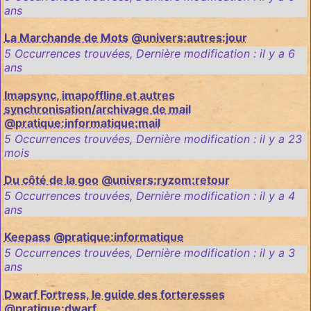
ans
La Marchande de Mots
@univers:autres:jour
5 Occurrences trouvées
,
Dernière modification :
il y a 6
ans
Imapsync, imapoffline et autres
synchronisation/archivage de mail
@pratique:informatique:mail
5 Occurrences trouvées
,
Dernière modification :
il y a 23
mois
Du côté de la goo
@univers:ryzom:retour
5 Occurrences trouvées
,
Dernière modification :
il y a 4
ans
Keepass
@pratique:informatique
5 Occurrences trouvées
,
Dernière modification :
il y a 3
ans
Dwarf Fortress, le guide des forteresses
@pratique:dwarf