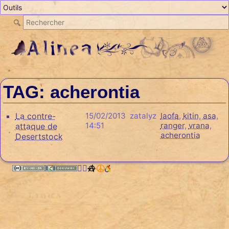
TAG: acherontia
La contre-
15/02/2013
zatalyz
laofa
,
kitin
,
asa
,
14:51
ranger
,
vrana
,
attaque de
acherontia
Desertstock
🏳️‍🌈