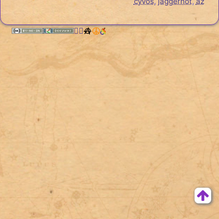
cyvos
,
jaggernot
,
az
🏳️‍🌈