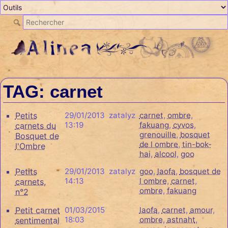
TAG: carnet
Petits
29/01/2013
zatalyz
carnet
,
ombre
,
13:19
fakuang
,
cyvos
,
carnets du
grenouille
,
bosquet
Bosquet de
de l ombre
,
tin-bok-
l'Ombre
hai
,
alcool
,
goo
Petits
29/01/2013
zatalyz
goo
,
laofa
,
bosquet de
14:13
l ombre
,
carnet
,
carnets,
ombre
,
fakuang
n°2
Petit carnet
01/03/2015
laofa
,
carnet
,
amour
,
18:03
ombre
,
astnaht
,
sentimental