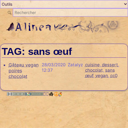
TAG: sans œuf
Gâteau vegan
28/03/2020
Zatalyz
cuisine
,
dessert
,
12:37
chocolat
,
sans
poires
œuf
,
vegan
,
cc0
chocolat
🏳️‍🌈