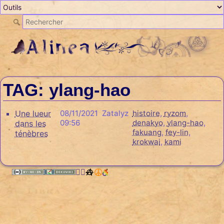
TAG: ylang-hao
Une lueur
08/11/2021
Zatalyz
histoire
,
ryzom
,
09:56
denakyo
,
ylang-hao
,
dans les
fakuang
,
fey-lin
,
ténèbres
krokwai
,
kami
🏳️‍🌈