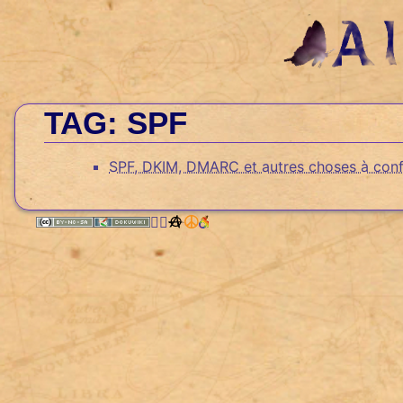
TAG: SPF
SPF, DKIM, DMARC et autres choses à confi
🏳️‍🌈