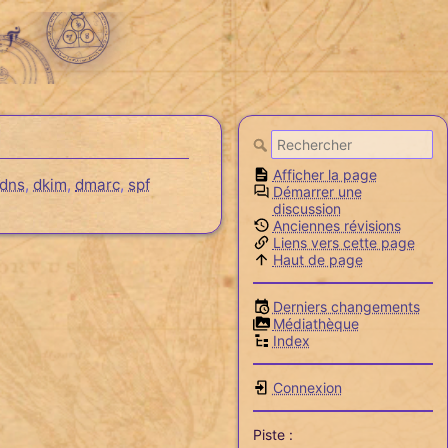
Afficher la page
dns
,
dkim
,
dmarc
,
spf
Démarrer une
discussion
Anciennes révisions
Liens vers cette page
Haut de page
Derniers changements
Médiathèque
Index
Connexion
Piste :