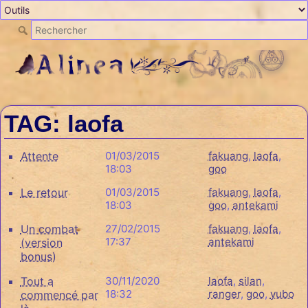
TAG: laofa
Attente
01/03/2015
fakuang
,
laofa
,
18:03
goo
Le retour
01/03/2015
fakuang
,
laofa
,
18:03
goo
,
antekami
Un combat
27/02/2015
fakuang
,
laofa
,
17:37
antekami
(version
bonus)
Tout a
30/11/2020
laofa
,
silan
,
18:32
ranger
,
goo
,
yubo
commencé par