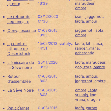
16:39
maraudeur
,
la peur
ombre
Le retour du
03/12/2020
izam
,
jaggernot
,
01:30
laofa
,
amour
Légionnaire
Convalescence
01/03/2015
jaggernot
,
laofa
,
18:03
ombre
La contre-
15/02/2013
zatalyz
laofa
,
kitin
,
asa
,
14:51
ranger
,
vrana
,
attaque de
acherontia
Desertstock
L'émissaire de
30/11/2020
laofa
,
maraudeur
,
18:39
goo
,
zora
,
ombre
la Sève noire
Retour
01/03/2015
laofa
,
amour
,
18:03
jaggernot
,
ombre
d'assemblée
La Sève Noire
01/03/2015
ombre
,
laofa
,
18:03
yrkanis
,
kami
,
vrana
,
dragon
Petit carnet
01/03/2015
laofa
,
carnet
,