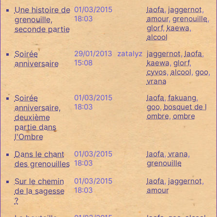
Une histoire de
01/03/2015
laofa
,
jaggernot
,
18:03
amour
,
grenouille
,
grenouille,
glorf
,
kaewa
,
seconde partie
alcool
Soirée
29/01/2013
zatalyz
jaggernot
,
laofa
,
15:08
kaewa
,
glorf
,
anniversaire
cyvos
,
alcool
,
goo
,
vrana
Soirée
01/03/2015
laofa
,
fakuang
,
18:03
goo
,
bosquet de l
anniversaire,
ombre
,
ombre
deuxième
partie dans
l'Ombre
Dans le chant
01/03/2015
laofa
,
vrana
,
18:03
grenouille
des grenouilles
Sur le chemin
01/03/2015
laofa
,
jaggernot
,
18:03
amour
de la sagesse
?