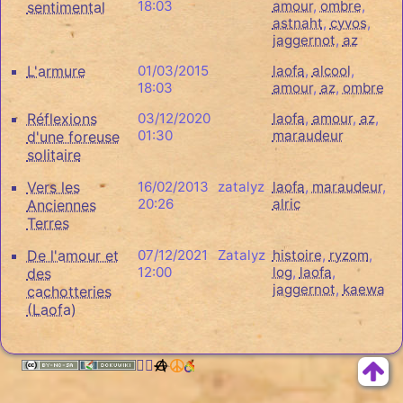
18:03
amour
,
ombre
,
sentimental
astnaht
,
cyvos
,
jaggernot
,
az
L'armure
01/03/2015
laofa
,
alcool
,
18:03
amour
,
az
,
ombre
Réflexions
03/12/2020
laofa
,
amour
,
az
,
01:30
maraudeur
d'une foreuse
solitaire
Vers les
16/02/2013
zatalyz
laofa
,
maraudeur
,
20:26
alric
Anciennes
Terres
De l'amour et
07/12/2021
Zatalyz
histoire
,
ryzom
,
12:00
log
,
laofa
,
des
jaggernot
,
kaewa
cachotteries
(Laofa)
🏳️‍🌈