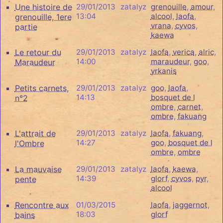
Une histoire de
29/01/2013
zatalyz
grenouille
,
amour
,
13:04
alcool
,
laofa
,
grenouille, 1ere
vrana
,
cyvos
,
partie
kaewa
Le retour du
29/01/2013
zatalyz
laofa
,
verica
,
alric
,
14:00
maraudeur
,
goo
,
Maraudeur
yrkanis
Petits carnets,
29/01/2013
zatalyz
goo
,
laofa
,
14:13
bosquet de l
n°2
ombre
,
carnet
,
ombre
,
fakuang
L'attrait de
29/01/2013
zatalyz
laofa
,
fakuang
,
14:27
goo
,
bosquet de l
l'Ombre
ombre
,
ombre
La mauvaise
29/01/2013
zatalyz
laofa
,
kaewa
,
14:39
glorf
,
cyvos
,
pyr
,
pente
alcool
Rencontre aux
01/03/2015
laofa
,
jaggernot
,
18:03
glorf
bains