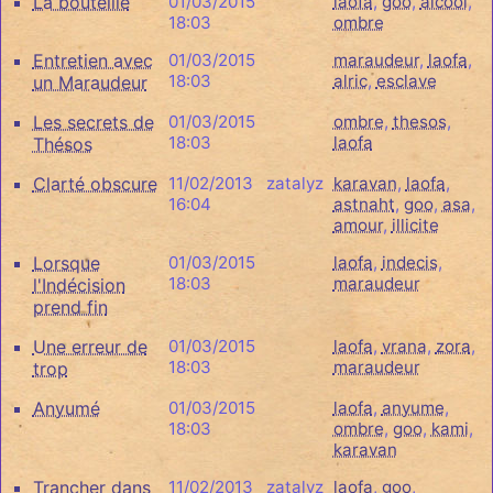
La bouteille
01/03/2015
laofa
,
goo
,
alcool
,
18:03
ombre
Entretien avec
01/03/2015
maraudeur
,
laofa
,
18:03
alric
,
esclave
un Maraudeur
Les secrets de
01/03/2015
ombre
,
thesos
,
18:03
laofa
Thésos
Clarté obscure
11/02/2013
zatalyz
karavan
,
laofa
,
16:04
astnaht
,
goo
,
asa
,
amour
,
illicite
Lorsque
01/03/2015
laofa
,
indecis
,
18:03
maraudeur
l'Indécision
prend fin
Une erreur de
01/03/2015
laofa
,
vrana
,
zora
,
18:03
maraudeur
trop
Anyumé
01/03/2015
laofa
,
anyume
,
18:03
ombre
,
goo
,
kami
,
karavan
Trancher dans
11/02/2013
zatalyz
laofa
,
goo
,