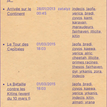
là...
Arrivée sur le
28/01/2013
zatalyz
indecis
,
laofa
,
00:45
verica
,
bredi
,
Continent
cyvos
,
kami
,
karavan
,
maraudeurs
,
fairhaven
,
illicite
,
kitin
Le Tour des
01/03/2015
laofa
,
bredi
,
18:03
cyvos
,
kaewa
,
Capitales
verica
,
alric
,
cheetah
,
illicite
,
primes racines
,
thesos
,
fairhaven
,
pyr
,
yrkanis
,
zora
,
indecis
La Bataille
01/03/2015
laofa
,
bredi
,
18:03
cyvos
,
kaewa
,
contre les
verica
,
yrkanis
,
Kitins (event
indecis
,
kitin
,
du 10 mars !)
almati
,
vrana