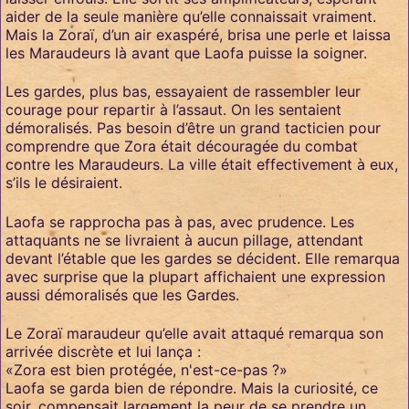
aider de la seule manière qu’elle connaissait vraiment.
Mais la Zoraï, d’un air exaspéré, brisa une perle et laissa
les Maraudeurs là avant que Laofa puisse la soigner.
Les gardes, plus bas, essayaient de rassembler leur
courage pour repartir à l’assaut. On les sentaient
démoralisés. Pas besoin d’être un grand tacticien pour
comprendre que Zora était découragée du combat
contre les Maraudeurs. La ville était effectivement à eux,
s’ils le désiraient.
Laofa se rapprocha pas à pas, avec prudence. Les
attaquants ne se livraient à aucun pillage, attendant
devant l’étable que les gardes se décident. Elle remarqua
avec surprise que la plupart affichaient une expression
aussi démoralisés que les Gardes.
Le Zoraï maraudeur qu’elle avait attaqué remarqua son
arrivée discrète et lui lança :
«Zora est bien protégée, n'est-ce-pas ?»
Laofa se garda bien de répondre. Mais la curiosité, ce
soir, compensait largement la peur de se prendre un