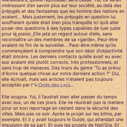
intéressant d’en savoir plus sur leur société, au delà des
préjugés et des fantasmes que les homins des nations en
avaient… Mais justement, les préjugés en question lui
soufflaient qu’elle était bien plus tranquille ici qu’à aller
poser des questions à des types capables de tuer juste
pour le plaisir. Elle jeta un regard autour d’elle, sans
reconnaître un des membres de sa «garde». Peut-être
avaient-ils fini de la surveiller… Peut-être même qu’ils
commençaient à comprendre que son désir d’objectivité
était sincère. Les derniers contacts qu’elle avait eu avec
eux avaient été plutôt corrects, très professionnels, et
sans trop de menaces. Des trucs du genre “Tu as prévu
d'écrire quelque chose sur notre dernière action ?” Oui,
elle écrivait, mais ses articles n'étaient pas toujours
acceptés par l'
Onde des Lacs
…
Elle soupira. Yui, il faudrait bien aller passer du temps
avec eux, un de ces jours. Elle ne réunirait pas la matière
pour un bon reportage en restant dans la sécurité des
villes. Mais pas ce soir. Après le projet sur les kitins, par
exemple. Et il y avait toujours le Guide, qui attendait une
impulsion de sa part. Et puis les projets de Nati’Gia. Et