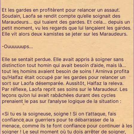
Et les gardes en profitèrent pour relancer un assaut.
Soudain, Laofa se rendit compte qu’elle soignait des
Maraudeurs… qui tuaient des gardes. Et cela… depuis un
petit moment, vu les regards que lui lançaient les gardes.
Elle vit alors deux kamistes se jeter sur les Maraudeurs.
-Ouuuuuups…
Elle se sentait perdue. Elle avait appris à soigner sans
distinction tout homin qui avait besoin d’aide, mais là…
tout les homins avaient besoin de soins ! Arninva profita
qu’Halfaz était occupé par les gardes pour relancer un
sort sur Laofa désemparée. Aussitôt, Halfaz la releva.
Par réflexe, Laofa reprit ses soins sur le Maraudeur. Les
leçons qu’on lui avait rabâchées durant des cycles
prenaient le pas sur l’analyse logique de la situation :
«Si tu es la soigneuse, soigne ! Si on t’attaque, fais
confiance aux guerriers pour te débarrasser de la
menace, comme ils te font confiance pour continuer à les
soigner ! Le seul moment où tu dois arrêter de soigner,