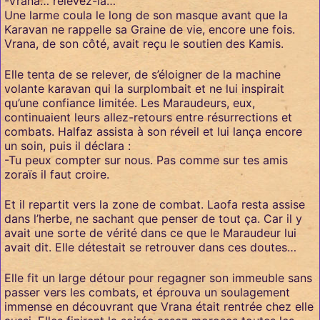
-Vrana… relevez-la…
Une larme coula le long de son masque avant que la
Karavan ne rappelle sa Graine de vie, encore une fois.
Vrana, de son côté, avait reçu le soutien des Kamis.
Elle tenta de se relever, de s’éloigner de la machine
volante karavan qui la surplombait et ne lui inspirait
qu’une confiance limitée. Les Maraudeurs, eux,
continuaient leurs allez-retours entre résurrections et
combats. Halfaz assista à son réveil et lui lança encore
un soin, puis il déclara :
-Tu peux compter sur nous. Pas comme sur tes amis
zoraïs il faut croire.
Et il repartit vers la zone de combat. Laofa resta assise
dans l’herbe, ne sachant que penser de tout ça. Car il y
avait une sorte de vérité dans ce que le Maraudeur lui
avait dit. Elle détestait se retrouver dans ces doutes…
Elle fit un large détour pour regagner son immeuble sans
passer vers les combats, et éprouva un soulagement
immense en découvrant que Vrana était rentrée chez elle