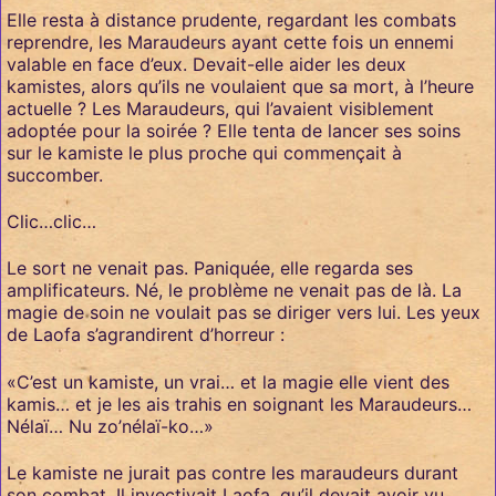
Elle resta à distance prudente, regardant les combats
reprendre, les Maraudeurs ayant cette fois un ennemi
valable en face d’eux. Devait-elle aider les deux
kamistes, alors qu’ils ne voulaient que sa mort, à l’heure
actuelle ? Les Maraudeurs, qui l’avaient visiblement
adoptée pour la soirée ? Elle tenta de lancer ses soins
sur le kamiste le plus proche qui commençait à
succomber.
Clic…clic…
Le sort ne venait pas. Paniquée, elle regarda ses
amplificateurs. Né, le problème ne venait pas de là. La
magie de soin ne voulait pas se diriger vers lui. Les yeux
de Laofa s’agrandirent d’horreur :
«C’est un kamiste, un vrai… et la magie elle vient des
kamis… et je les ais trahis en soignant les Maraudeurs…
Nélaï… Nu zo’nélaï-ko…»
Le kamiste ne jurait pas contre les maraudeurs durant
son combat. Il invectivait Laofa, qu’il devait avoir vu