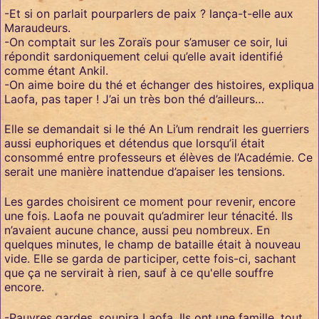
-Et si on parlait pourparlers de paix ? lança-t-elle aux
Maraudeurs.
-On comptait sur les Zoraïs pour s’amuser ce soir, lui
répondit sardoniquement celui qu’elle avait identifié
comme étant Ankil.
-On aime boire du thé et échanger des histoires, expliqua
Laofa, pas taper ! J’ai un très bon thé d’ailleurs…
Elle se demandait si le thé An Li’um rendrait les guerriers
aussi euphoriques et détendus que lorsqu’il était
consommé entre professeurs et élèves de l’Académie. Ce
serait une manière inattendue d’apaiser les tensions.
Les gardes choisirent ce moment pour revenir, encore
une fois. Laofa ne pouvait qu’admirer leur ténacité. Ils
n’avaient aucune chance, aussi peu nombreux. En
quelques minutes, le champ de bataille était à nouveau
vide. Elle se garda de participer, cette fois-ci, sachant
que ça ne servirait à rien, sauf à ce qu'elle souffre
encore.
-Pauvres gardes, soupira Laofa. Ils ont une famille, tout