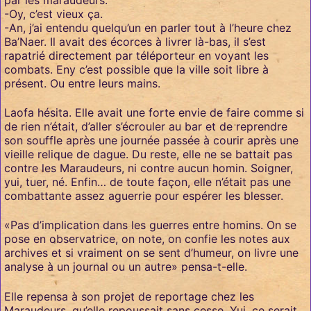
-Oy, c’est vieux ça.
-An, j’ai entendu quelqu’un en parler tout à l’heure chez
Ba’Naer. Il avait des écorces à livrer là-bas, il s’est
rapatrié directement par téléporteur en voyant les
combats. Eny c’est possible que la ville soit libre à
présent. Ou entre leurs mains.
Laofa hésita. Elle avait une forte envie de faire comme si
de rien n’était, d’aller s’écrouler au bar et de reprendre
son souffle après une journée passée à courir après une
vieille relique de dague. Du reste, elle ne se battait pas
contre les Maraudeurs, ni contre aucun homin. Soigner,
yui, tuer, né. Enfin… de toute façon, elle n’était pas une
combattante assez aguerrie pour espérer les blesser.
«Pas d’implication dans les guerres entre homins. On se
pose en observatrice, on note, on confie les notes aux
archives et si vraiment on se sent d’humeur, on livre une
analyse à un journal ou un autre» pensa-t-elle.
Elle repensa à son projet de reportage chez les
Maraudeurs, qu’elle repoussait sans cesse. Yui, ce serait