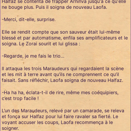
Halfaz se contenta de frapper Arninva jusqu'à ce qu'elle
ne bouge plus. Puis il soigna de nouveau Laofa.
-Merci, dit-elle, surprise.
Elle se rendit compte que son sauveur était lui-même
blessé et par automatisme, enfila ses amplificateurs et le
soigna. Le Zorai sourit et lui glissa :
-Regarde, je me fais le trio…
Il attaqua les trois Maraudeurs qui regardaient la scène
et les mit à terre avant qu’ils ne comprennent ce qu’il
faisait. Sans réfléchir, Laofa soigna de nouveau Halfaz.
-Ha ha ha, éclata-t-il de rire, même mes coéquipiers,
c’est trop facile !
L’un des Maraudeurs, relevé par un camarade, se releva
et fonça sur Halfaz pour lui faire ravaler sa fierté. Le
voyant accuser les coups, Laofa recommença à le
soigner.