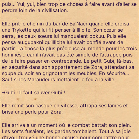
puis… Yui, yui, bien trop de choses à faire avant d’aller se
perdre loin de la civilisation.
Elle prit le chemin du bar de Ba’Naer quand elle croisa
une Trykette qui lui fit penser à Illicite. Son cœur se
serra, les deux sœurs lui manquaient bokuu. Puis elle
pensa au gupakni qu’Illicite lui avait confié avant de
partir. La chose la plus précieuse au monde pour les trois
homines… car il n’avait pas été simple de l’attraper, puis
de le faire passer en contrebande. Le petit Gubî, là-bas,
en sécurité dans son appartement de Zora, attendant sa
soupe du soir en grignotant les meubles. En sécurité…
Sauf si les Maraudeurs mettaient le feu à la ville.
-Gubî ! Il faut sauver Gubî !
Elle remit son casque en vitesse, attrapa ses lames et
brisa une perle pour Zora.
Elle arriva à un moment où le combat battait son plein.
Les sorts fusaient, les gardes tombaient. Tout à sa joie
d’avoir trouvé une bonne excuse pour combattre pour