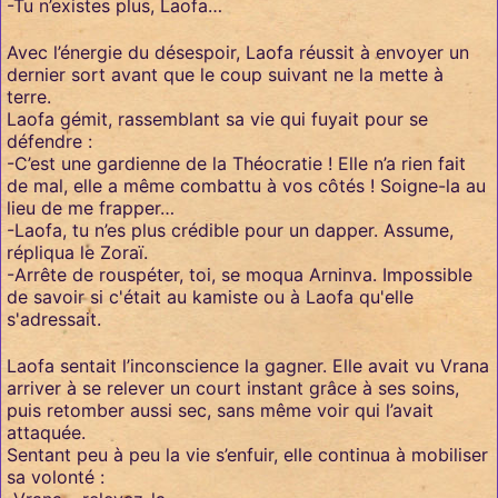
-Tu n’existes plus, Laofa…
Avec l’énergie du désespoir, Laofa réussit à envoyer un
dernier sort avant que le coup suivant ne la mette à
terre.
Laofa gémit, rassemblant sa vie qui fuyait pour se
défendre :
-C’est une gardienne de la Théocratie ! Elle n’a rien fait
de mal, elle a même combattu à vos côtés ! Soigne-la au
lieu de me frapper…
-Laofa, tu n’es plus crédible pour un dapper. Assume,
répliqua le Zoraï.
-Arrête de rouspéter, toi, se moqua Arninva. Impossible
de savoir si c'était au kamiste ou à Laofa qu'elle
s'adressait.
Laofa sentait l’inconscience la gagner. Elle avait vu Vrana
arriver à se relever un court instant grâce à ses soins,
puis retomber aussi sec, sans même voir qui l’avait
attaquée.
Sentant peu à peu la vie s’enfuir, elle continua à mobiliser
sa volonté :