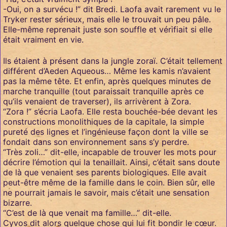
-Oui, on a survécu !” dit Bredi. Laofa avait rarement vu le
Tryker rester sérieux, mais elle le trouvait un peu pâle.
Elle-même reprenait juste son souffle et vérifiait si elle
était vraiment en vie.
Ils étaient à présent dans la jungle zoraï. C’était tellement
différent d’Aeden Aqueous… Même les kamis n’avaient
pas la même tête. Et enfin, après quelques minutes de
marche tranquille (tout paraissait tranquille après ce
qu’ils venaient de traverser), ils arrivèrent à Zora.
“Zora !” s’écria Laofa. Elle resta bouchée-bée devant les
constructions monolithiques de la capitale, la simple
pureté des lignes et l’ingénieuse façon dont la ville se
fondait dans son environnement sans s’y perdre.
“Très zoli…” dit-elle, incapable de trouver les mots pour
décrire l’émotion qui la tenaillait. Ainsi, c’était sans doute
de là que venaient ses parents biologiques. Elle avait
peut-être même de la famille dans le coin. Bien sûr, elle
ne pourrait jamais le savoir, mais c’était une sensation
bizarre.
“C’est de là que venait ma famille…” dit-elle.
Cyvos dit alors quelque chose qui lui fit bondir le cœur.