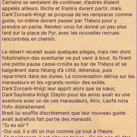
Certains se sentaient de continuer, d’autres étaient
appelés ailleurs. Illicite et Elanira durent partir, mais
Dark’Zoroark-Knigt se proposa de les remplacer comme
guide, lui-même devant passer par Thésos pour y
prendre un pacte. Rendez-vous fut donné un peu plus
tard sur la place de Pyr, avec les nouvelles recrues
rencontrées en chemin.
Le désert recelait aussi quelques pièges, mais rien dont
l’obstination des aventurier ne put venir à bout. Ils firent
une petite pause casse-croûte au bar de Thésos et se
baignèrent dans l’étang d’à côté, détendus, puis
repartirent dans les dunes. La conversation dériva sur les
maraudeurs et les «grands noms» des exilés.
Dark’Zoroark-Knigt leur apprit alors que sa sœur,
Dark’Saylinata-Knigt (Saylin pour les amis) avait eu une
aventure avec un de ces maraudeurs, Alric. Laofa nota
l’info distraitement.
Bredi lui souffla discrètement que leur nouveau guide
avait autrefois fait partie des marauds.
“Tu es sûr ?
-Oui oui, il a dit un truc comme ça tout à l’heure.