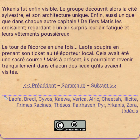
Yrkanis fut enfin visible. Le groupe découvrit alors la cité
sylvestre, et son architecture unique. Enfin, aussi unique
que dans chaque autre capitale ! De fiers Matis les
croisaient, regardant d’un air surpris leur air fatigué et
leurs vêtements poussiéreux.
Le tour de l’écorce en une fois… Laofa soupira en
prenant son ticket au téléporteur local. Cela avait été
une sacré course ! Mais à présent, ils pourraient revenir
tranquillement dans chacun des lieux qu’ils avaient
visités.
<< Précédent
–
Sommaire
–
Suivant >>
Laofa
,
Bredi
,
Cyvos
,
Kaewa
,
Verica
,
Alric
,
Cheetah
,
Illicite
,
Primes Racines
,
Thésos
,
Fairhaven
,
Pyr
,
Yrkanis
,
Zora
,
Indécis