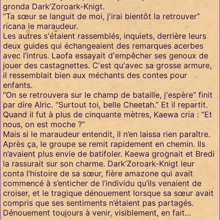
gronda Dark’Zoroark-Knigt.
“Ta sœur se languit de moi, j'irai bientôt la retrouver”
ricana le maraudeur.
Les autres s'étaient rassemblés, inquiets, derrière leurs
deux guides qui échangeaient des remarques acerbes
avec l’intrus. Laofa essayait d'empêcher ses genoux de
jouer des castagnettes. C'est qu'avec sa grosse armure,
il ressemblait bien aux méchants des contes pour
enfants.
“On se retrouvera sur le champ de bataille, j'espère” finit
par dire Alric. “Surtout toi, belle Cheetah.” Et il repartit.
Quand il fut à plus de cinquante mètres, Kaewa cria : “Et
nous, on est moche ?”
Mais si le maraudeur entendit, il n’en laissa rien paraître.
Après ça, le groupe se remit rapidement en chemin. Ils
n’avaient plus envie de batifoler. Kaewa grognait et Bredi
la rassurait sur son charme. Dark’Zoroark-Knigt leur
conta l’histoire de sa sœur, fière amazone qui avait
commencé à s’enticher de l’individu qu’ils venaient de
croiser, et le tragique dénouement lorsque sa sœur avait
compris que ses sentiments n’étaient pas partagés.
Dénouement toujours à venir, visiblement, en fait…