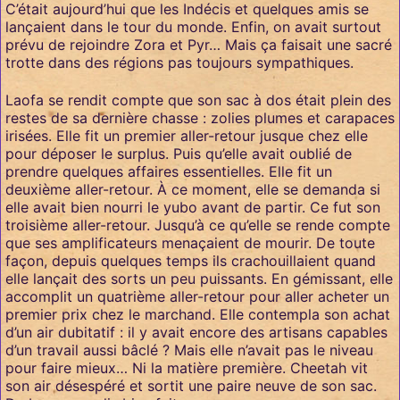
C’était aujourd’hui que les Indécis et quelques amis se
lançaient dans le tour du monde. Enfin, on avait surtout
prévu de rejoindre Zora et Pyr… Mais ça faisait une sacré
trotte dans des régions pas toujours sympathiques.
Laofa se rendit compte que son sac à dos était plein des
restes de sa dernière chasse : zolies plumes et carapaces
irisées. Elle fit un premier aller-retour jusque chez elle
pour déposer le surplus. Puis qu’elle avait oublié de
prendre quelques affaires essentielles. Elle fit un
deuxième aller-retour. À ce moment, elle se demanda si
elle avait bien nourri le yubo avant de partir. Ce fut son
troisième aller-retour. Jusqu’à ce qu’elle se rende compte
que ses amplificateurs menaçaient de mourir. De toute
façon, depuis quelques temps ils crachouillaient quand
elle lançait des sorts un peu puissants. En gémissant, elle
accomplit un quatrième aller-retour pour aller acheter un
premier prix chez le marchand. Elle contempla son achat
d’un air dubitatif : il y avait encore des artisans capables
d’un travail aussi bâclé ? Mais elle n’avait pas le niveau
pour faire mieux… Ni la matière première. Cheetah vit
son air désespéré et sortit une paire neuve de son sac.