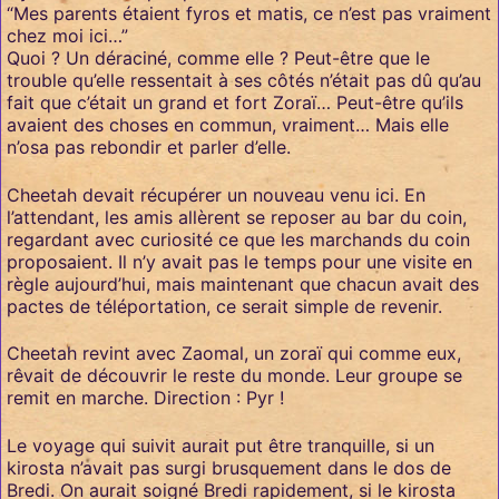
“Mes parents étaient fyros et matis, ce n’est pas vraiment
chez moi ici…”
Quoi ? Un déraciné, comme elle ? Peut-être que le
trouble qu’elle ressentait à ses côtés n’était pas dû qu’au
fait que c’était un grand et fort Zoraï… Peut-être qu’ils
avaient des choses en commun, vraiment… Mais elle
n’osa pas rebondir et parler d’elle.
Cheetah devait récupérer un nouveau venu ici. En
l’attendant, les amis allèrent se reposer au bar du coin,
regardant avec curiosité ce que les marchands du coin
proposaient. Il n’y avait pas le temps pour une visite en
règle aujourd’hui, mais maintenant que chacun avait des
pactes de téléportation, ce serait simple de revenir.
Cheetah revint avec Zaomal, un zoraï qui comme eux,
rêvait de découvrir le reste du monde. Leur groupe se
remit en marche. Direction : Pyr !
Le voyage qui suivit aurait put être tranquille, si un
kirosta n’avait pas surgi brusquement dans le dos de
Bredi. On aurait soigné Bredi rapidement, si le kirosta