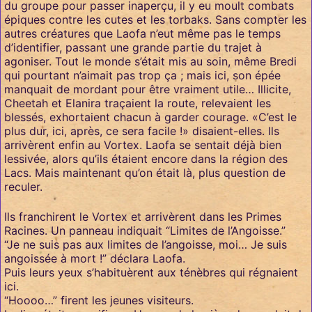
du groupe pour passer inaperçu, il y eu moult combats
épiques contre les cutes et les torbaks. Sans compter les
autres créatures que Laofa n’eut même pas le temps
d’identifier, passant une grande partie du trajet à
agoniser. Tout le monde s’était mis au soin, même Bredi
qui pourtant n’aimait pas trop ça ; mais ici, son épée
manquait de mordant pour être vraiment utile… Illicite,
Cheetah et Elanira traçaient la route, relevaient les
blessés, exhortaient chacun à garder courage. «C’est le
plus dur, ici, après, ce sera facile !» disaient-elles. Ils
arrivèrent enfin au Vortex. Laofa se sentait déjà bien
lessivée, alors qu’ils étaient encore dans la région des
Lacs. Mais maintenant qu’on était là, plus question de
reculer.
Ils franchirent le Vortex et arrivèrent dans les Primes
Racines. Un panneau indiquait “Limites de l’Angoisse.”
“Je ne suis pas aux limites de l’angoisse, moi… Je suis
angoissée à mort !” déclara Laofa.
Puis leurs yeux s’habituèrent aux ténèbres qui régnaient
ici.
“Hoooo…” firent les jeunes visiteurs.