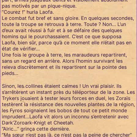
pas motivés par un pique-nique.
“Courez !” hurla Laofa.
Le combat fut bref et sans gloire. En quelques secondes,
toute la troupe se retrouva à terre. Toute ? Non… L’un
d’eux avait réussi à fuir et à se défaire des quelques
homins qui le pourchassaient. C’est ce que supposa
Laofa, bien sûr, parce qu’à ce moment elle n’était pas en
état de vérifier…
Une fois le groupe à terre, les maraudeurs repartirent,
sans un regard en arrière. Alors l’homin survivant les
releva discrètement et ils repartirent sur la pointe des
pieds…
Sinon, les collines étaient calmes ! Un vrai plaisir. Ils
s’arrêtèrent un instant près du téléporteur de la zone. Les
Trykers jouaient à tester leurs forces en duel, les Zoraïs
testèrent la résistance des nouvelles plantes de la région,
les Fyros soignaient les bobos de tout ce petit monde
imprudent…Laofa vit alors un inconnu s’entretenir avec
Dark’Zoroark-Knigt et Cheetah.
“Alric…” grinça cette dernière.
“Ma sœur n’est pas là, ce n’est pas la peine de chercher”