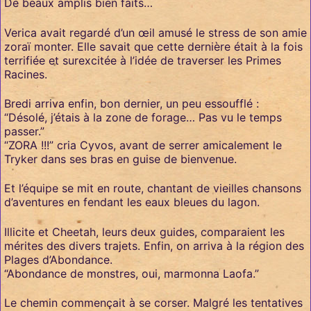
De beaux amplis bien faits…
Verica avait regardé d’un œil amusé le stress de son amie
zoraï monter. Elle savait que cette dernière était à la fois
terrifiée et surexcitée à l’idée de traverser les Primes
Racines.
Bredi arriva enfin, bon dernier, un peu essoufflé :
“Désolé, j’étais à la zone de forage… Pas vu le temps
passer.”
“ZORA !!!” cria Cyvos, avant de serrer amicalement le
Tryker dans ses bras en guise de bienvenue.
Et l’équipe se mit en route, chantant de vieilles chansons
d’aventures en fendant les eaux bleues du lagon.
Illicite et Cheetah, leurs deux guides, comparaient les
mérites des divers trajets. Enfin, on arriva à la région des
Plages d’Abondance.
“Abondance de monstres, oui, marmonna Laofa.”
Le chemin commençait à se corser. Malgré les tentatives