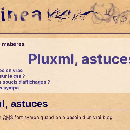
 matières
Pluxml, astuce
es en vrac
sur le css ?
 soucis d'affichages ?
ns sympa
l, astuces
un
CMS
fort sympa quand on a besoin d'un vrai blog.