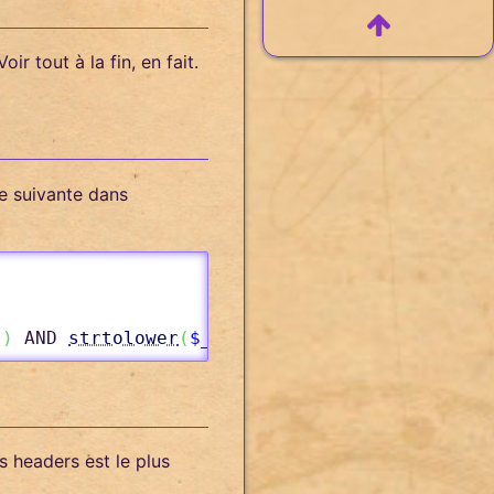
ir tout à la fin, en fait.
ne suivante dans
]
)
 AND 
strtolower
(
$_SERVER
[
'HTTPS'
]
)
==
'on'
)
s headers est le plus