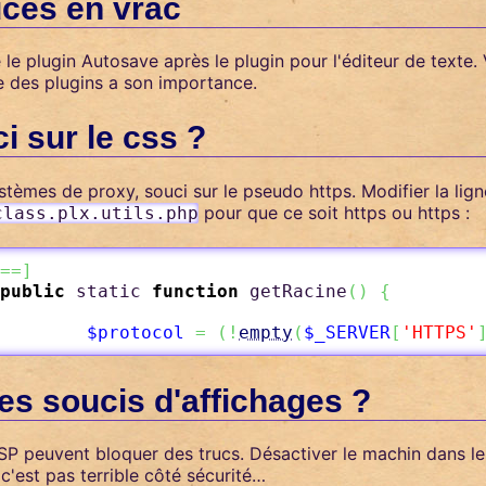
ces en vrac
 le plugin Autosave après le plugin pour l'éditeur de texte. Vo
e des plugins a son importance.
i sur le css ?
tèmes de proxy, souci sur le pseudo https. Modifier la lig
pour que ce soit https ou https :
class.plx.utils.php
==
]
public
 static 
function
 getRacine
(
)
{
$protocol
=
(
!
empty
(
$_SERVER
[
'HTTPS'
es soucis d'affichages ?
SP peuvent bloquer des trucs. Désactiver le machin dans le
c'est pas terrible côté sécurité…