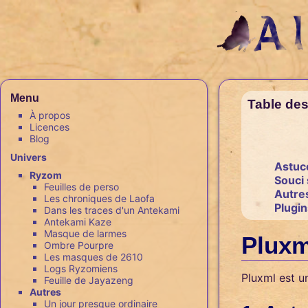
Menu
Table des
À propos
Licences
Blog
Univers
Astuc
Ryzom
Souci 
Feuilles de perso
Autres
Les chroniques de Laofa
Plugi
Dans les traces d'un Antekami
Antekami Kaze
Masque de larmes
Pluxm
Ombre Pourpre
Les masques de 2610
Logs Ryzomiens
Pluxml est 
Feuille de Jayazeng
Autres
Un jour presque ordinaire