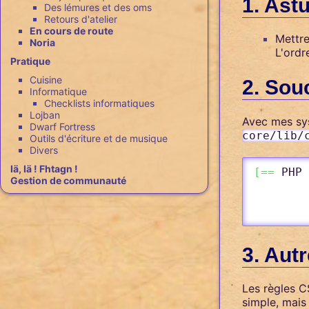
Astu
Des lémures et des oms
Retours d'atelier
En cours de route
Mettre
Noria
L'ordr
Pratique
Cuisine
Souc
Informatique
Checklists informatiques
Lojban
Avec mes sys
Dwarf Fortress
core/lib/
Outils d'écriture et de musique
Divers
Iä, Iä ! Fhtagn !
[
==
 PHP 
Gestion de communauté
Autr
Les règles C
simple, mais 