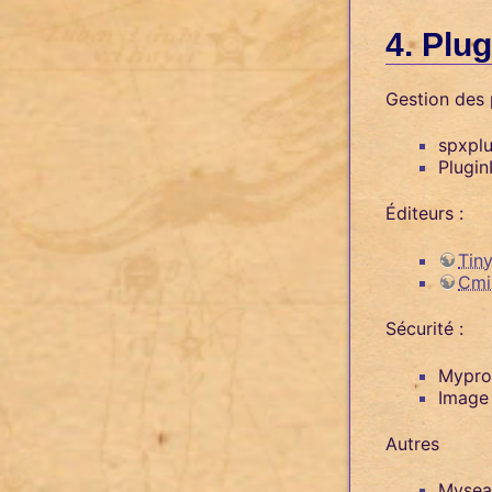
Plu
Gestion des 
spxpl
Plugin
Éditeurs :
Tiny
Cmi
Sécurité :
Mypro
Image
Autres
Mysear