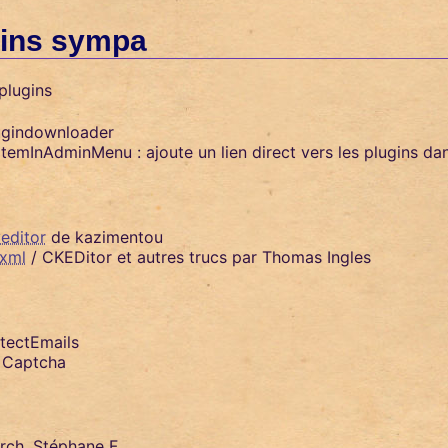
gins sympa
plugins
ugindownloader
ItemInAdminMenu : ajoute un lien direct vers les plugins da
editor
de kazimentou
xml
/ CKEDitor et autres trucs par Thomas Ingles
tectEmails
 Captcha
ch, Stéphane F.