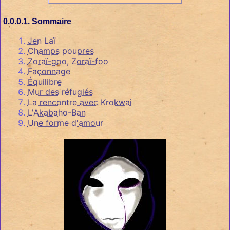
Sommaire
Jen Laï
Champs poupres
Zoraï-goo, Zoraï-foo
Façonnage
Équilibre
Mur des réfugiés
La rencontre avec Krokwai
L'Akabaho-Ban
Une forme d'amour