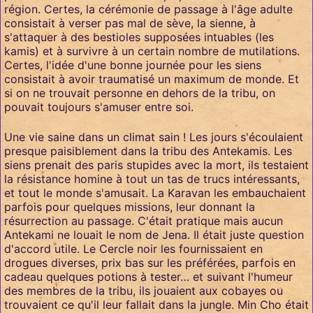
région. Certes, la cérémonie de passage à l'âge adulte
consistait à verser pas mal de sève, la sienne, à
s'attaquer à des bestioles supposées intuables (les
kamis) et à survivre à un certain nombre de mutilations.
Certes, l'idée d'une bonne journée pour les siens
consistait à avoir traumatisé un maximum de monde. Et
si on ne trouvait personne en dehors de la tribu, on
pouvait toujours s'amuser entre soi.
Une vie saine dans un climat sain ! Les jours s'écoulaient
presque paisiblement dans la tribu des Antekamis. Les
siens prenait des paris stupides avec la mort, ils testaient
la résistance homine à tout un tas de trucs intéressants,
et tout le monde s'amusait. La Karavan les embauchaient
parfois pour quelques missions, leur donnant la
résurrection au passage. C'était pratique mais aucun
Antekami ne louait le nom de Jena. Il était juste question
d'accord utile. Le Cercle noir les fournissaient en
drogues diverses, prix bas sur les préférées, parfois en
cadeau quelques potions à tester… et suivant l'humeur
des membres de la tribu, ils jouaient aux cobayes ou
trouvaient ce qu'il leur fallait dans la jungle. Min Cho était