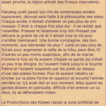
assez proche, la région attirait des foreurs imprudents.
Fakuang avait passé son rite de nombreuses années
auparavant, dévoué sans faille à la philosophie des siens.
Chaque année, il tentait d'enlever un peu plus de son
masque. C'était à chaque fois plus dur : il ne restait que
l'essentiel. Pousser le fanatisme trop loin finissait par
détruire la graine de vie et il aimait trop la vie pour
s'arrêter maintenant. Une bonne compagnie, des bon
moments, que demander de plus ? Juste un peu plus de
Zoraïs pour augmenter la taille de la tribu, peut-être. Et
d'autres un peu moins suspicieux, afin de se marrer.
Comme la fois où ils avaient choppé ce garde qui s'était
un peu trop éloigné. Ils l'avaient traîné jusqu'à la Souche
Flétrie et l'avaient suspendu par les pieds au dessus
d'une des plates-formes. Puis ils avaient rabattu un
kincher sur la plate-forme en question et bouché l'entrée
derrière lui. Ça avait été un bon moment. Mais quand les
gardes étaient en patrouille, difficile d'en enlever un ou
deux, ils se défendaient mieux.
Le Promontoire des Kipees restait la zone préférée de