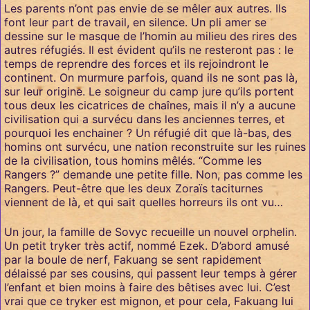
Les parents n’ont pas envie de se mêler aux autres. Ils
font leur part de travail, en silence. Un pli amer se
dessine sur le masque de l’homin au milieu des rires des
autres réfugiés. Il est évident qu’ils ne resteront pas : le
temps de reprendre des forces et ils rejoindront le
continent. On murmure parfois, quand ils ne sont pas là,
sur leur origine. Le soigneur du camp jure qu’ils portent
tous deux les cicatrices de chaînes, mais il n’y a aucune
civilisation qui a survécu dans les anciennes terres, et
pourquoi les enchainer ? Un réfugié dit que là-bas, des
homins ont survécu, une nation reconstruite sur les ruines
de la civilisation, tous homins mêlés. “Comme les
Rangers ?” demande une petite fille. Non, pas comme les
Rangers. Peut-être que les deux Zoraïs taciturnes
viennent de là, et qui sait quelles horreurs ils ont vu…
Un jour, la famille de Sovyc recueille un nouvel orphelin.
Un petit tryker très actif, nommé Ezek. D’abord amusé
par la boule de nerf, Fakuang se sent rapidement
délaissé par ses cousins, qui passent leur temps à gérer
l’enfant et bien moins à faire des bêtises avec lui. C’est
vrai que ce tryker est mignon, et pour cela, Fakuang lui