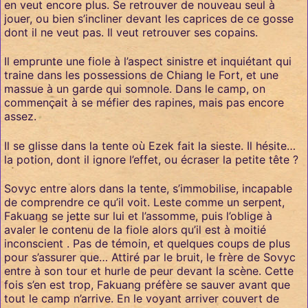
en veut encore plus. Se retrouver de nouveau seul à
jouer, ou bien s’incliner devant les caprices de ce gosse
dont il ne veut pas. Il veut retrouver ses copains.
Il emprunte une fiole à l’aspect sinistre et inquiétant qui
traine dans les possessions de Chiang le Fort, et une
massue à un garde qui somnole. Dans le camp, on
commençait à se méfier des rapines, mais pas encore
assez.
Il se glisse dans la tente où Ezek fait la sieste. Il hésite…
la potion, dont il ignore l’effet, ou écraser la petite tête ?
Sovyc entre alors dans la tente, s’immobilise, incapable
de comprendre ce qu’il voit. Leste comme un serpent,
Fakuang se jette sur lui et l’assomme, puis l’oblige à
avaler le contenu de la fiole alors qu’il est à moitié
inconscient . Pas de témoin, et quelques coups de plus
pour s’assurer que… Attiré par le bruit, le frère de Sovyc
entre à son tour et hurle de peur devant la scène. Cette
fois s’en est trop, Fakuang préfère se sauver avant que
tout le camp n’arrive. En le voyant arriver couvert de